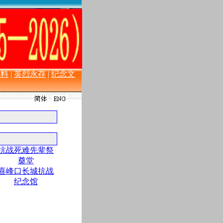
史料
|
英烈永存
|
纪念文
抗战死难先辈祭
奠堂
喜峰口长城抗战
纪念馆