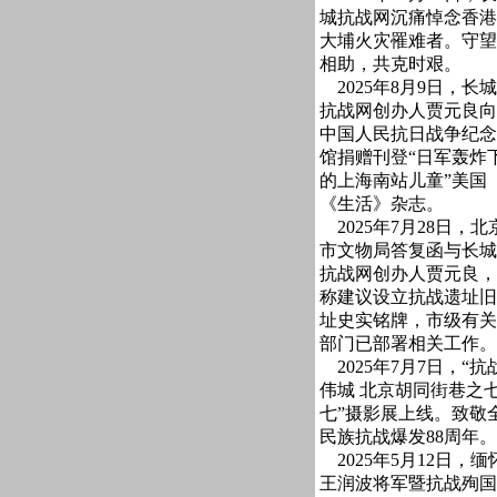
城抗战网沉痛悼念香港
大埔火灾罹难者。守望
相助，共克时艰。
2025年8月9日，长城
抗战网创办人贾元良向
中国人民抗日战争纪念
馆捐赠刊登“日军轰炸
的上海南站儿童”美国
《生活》杂志。
2025年7月28日，北
市文物局答复函与长城
抗战网创办人贾元良，
称建议设立抗战遗址旧
址史实铭牌，市级有关
部门已部署相关工作。
2025年7月7日，“抗
伟城 北京胡同街巷之
七”摄影展上线。致敬
民族抗战爆发88周年。
2025年5月12日，缅
王润波将军暨抗战殉国