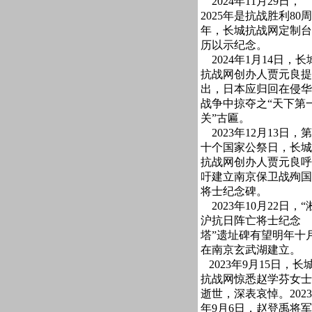
2024年11月29日，
2025年是抗战胜利80周
年，长城抗战网定制台
历以示纪念。
2024年1月14日，长
抗战网创办人贾元良提
出，日本应归回在侵华
战争中掠夺之“天下第
关”古匾。
2023年12月13日，第
十个国家公祭日，长城
抗战网创办人贾元良呼
吁建立南京保卫战殉国
将士纪念碑。
2023年10月22日，“
沪抗日阵亡将士纪念
塔”遗址碑有望明年十
在南京玄武湖建立。
2023年9月15日，长
抗战网惊悉赵学芬女士
逝世，深表哀悼。2023
年9月6日，赵登禹将军