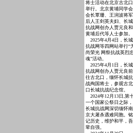
将士活动在北京古北口
举行。北京黄埔同学会
会长覃珊、王润波将军
后人王剑英夫妇、长城
抗战网创办人贾元良和
黄埔后代等人士参加。
2025年4月4日，长城
抗战网等四网站举行“
尚荣光 网祭抗战英烈
魂”活动。
2025年4月1日，长城
抗战网创办人贾元良前
往古北口，缅怀长城抗
战殉国将士，参观古北
口长城抗战纪念馆。
2024年12月13日,第
一个国家公祭日之际，
长城抗战网深切缅怀南
京大屠杀遇难同胞。铭
记历史，维护和平，吾
辈自强。