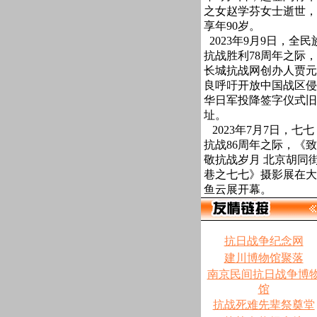
之女赵学芬女士逝世，
享年90岁。
2023年9月9日，全民
抗战胜利78周年之际，
长城抗战网创办人贾元
良呼吁开放中国战区侵
华日军投降签字仪式旧
址。
2023年7月7日，七七
抗战86周年之际，《致
敬抗战岁月 北京胡同
巷之七七》摄影展在大
鱼云展开幕。
抗日战争纪念网
建川博物馆聚落
南京民间抗日战争博
馆
抗战死难先辈祭奠堂