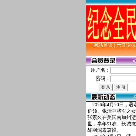
|
网站首页
|
元良论抗
用户名：
密码：
2026年4月20日，著
侨领、张治中将军之女
张素久在美国南加州逝
世，享年91岁。长城抗
战网深表哀悼。