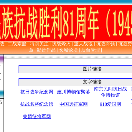
长 城 抗 战 网
战
|
二战索赔
|
特别关注
|
抗战烽火
|
重大战役
|
抗战将领
|
抗战
章
|
影音作品
|
长城论坛
|
后台管理
|
图片链接
文字链接
南京民间抗日战
抗日战争纪念网
建川博物馆聚落
争博物馆
名
抗战名将纪念馆
中国远征军网
918爱国网
关麟征将军网