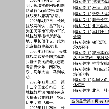
2026年4月4日，清
[特别关注]
揭秘抗战
明，长城抗战网等四网
[特别关注]
杜恒：深
站举行“无尚荣光 网祭
[特别关注]
致敬抗战
抗战英烈忠魂”活动。
[特别关注]
鹰击长空
2026年4月2日，长城
抗战网确认，昌平肖村
[特别关注]
北京各界
为国民革命军第59军长
[特别关注]
再呼吁！
城抗战军指挥所所在
念碑
地，军长傅作义。此为
[特别关注]
铭记历史
北京抗战史新发现。
承德召开
2026年2月16日，长城
[特别关注]
我推荐的
抗战网恭祝全国抗战老
名抗日英烈、英雄群
兵暨关爱抗战老兵志愿
[特别关注]
推荐安德
者新春快乐，阖家欢
[特别关注]
他们应该
乐，马年大吉，马到成
墙倡议书
功。
[特别关注]
以国之名
2025年12月13日，第
休假日
十二个国家公祭日，长
[特别关注]
北京：社
城抗战网深切缅怀南京
大屠杀遇难同胞，铭记
当前显示第 1 页 共 120
历史，捍卫和平。
2025年11月29日，长