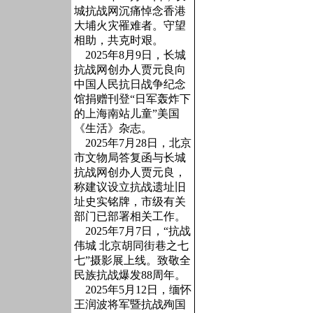
城抗战网沉痛悼念香港
大埔火灾罹难者。守望
相助，共克时艰。
2025年8月9日，长城
抗战网创办人贾元良向
中国人民抗日战争纪念
馆捐赠刊登“日军轰炸下
的上海南站儿童”美国
《生活》杂志。
2025年7月28日，北京
市文物局答复函与长城
抗战网创办人贾元良，
称建议设立抗战遗址旧
址史实铭牌，市级有关
部门已部署相关工作。
2025年7月7日，“抗战
伟城 北京胡同街巷之七
七”摄影展上线。致敬全
民族抗战爆发88周年。
2025年5月12日，缅怀
王润波将军暨抗战殉国