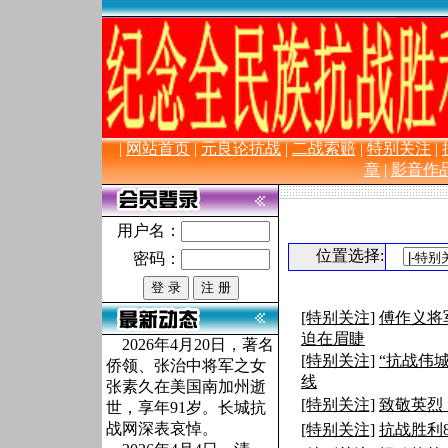
长 城 抗
|
网站首页
|
元良论抗战
|
二战索赔
|
特别关注
|
章
|
影音作
用户名：
位置选择:
密码：
[特别关注]
傅作义将
迫在眉睫
2026年4月20日，著名
[特别关注]
“抗战伟
侨领、张治中将军之女
线
张素久在美国南加州逝
[特别关注]
致敬英烈
世，享年91岁。长城抗
战网深表哀悼。
[特别关注]
抗战胜利