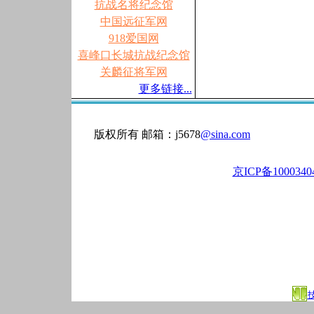
抗战名将纪念馆
中国远征军网
918爱国网
喜峰口长城抗战纪念馆
关麟征将军网
更多链接...
版权所有 邮箱：j5678
@sina.com
京ICP备100034