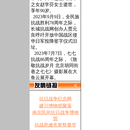
之女赵学芬女士逝世，
享年90岁。
2023年9月9日，全民族
抗战胜利78周年之际，
长城抗战网创办人贾元
良呼吁开放中国战区侵
华日军投降签字仪式旧
址。
2023年7月7日，七七
抗战86周年之际，《致
敬抗战岁月 北京胡同街
巷之七七》摄影展在大
鱼云展开幕。
抗日战争纪念网
建川博物馆聚落
南京民间抗日战争博物
馆
抗战死难先辈祭奠堂