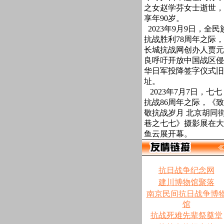
之女赵学芬女士逝世，
享年90岁。
2023年9月9日，全民
抗战胜利78周年之际，
长城抗战网创办人贾元
良呼吁开放中国战区侵
华日军投降签字仪式旧
址。
2023年7月7日，七七
抗战86周年之际，《致
敬抗战岁月 北京胡同
巷之七七》摄影展在大
鱼云展开幕。
抗日战争纪念网
建川博物馆聚落
南京民间抗日战争博
馆
抗战死难先辈祭奠堂