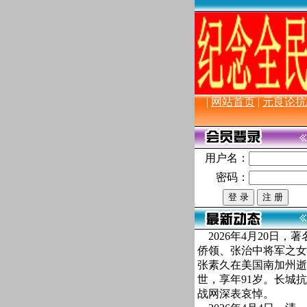
|
网站首页
|
元良论抗
用户名：
密码：
2026年4月20日，著
侨领、张治中将军之女
张素久在美国南加州逝
世，享年91岁。长城抗
战网深表哀悼。