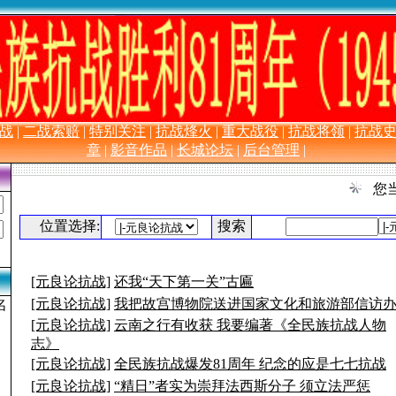
长 城 抗 战 网
战
|
二战索赔
|
特别关注
|
抗战烽火
|
重大战役
|
抗战将领
|
抗战
章
|
影音作品
|
长城论坛
|
后台管理
|
您当
位置选择:
搜索
[元良论抗战]
还我“天下第一关”古匾
[元良论抗战]
我把故宫博物院送进国家文化和旅游部信访
名
[元良论抗战]
云南之行有收获 我要编著《全民族抗战人物
志》
[元良论抗战]
全民族抗战爆发81周年 纪念的应是七七抗战
[元良论抗战]
“精日”者实为崇拜法西斯分子 须立法严惩