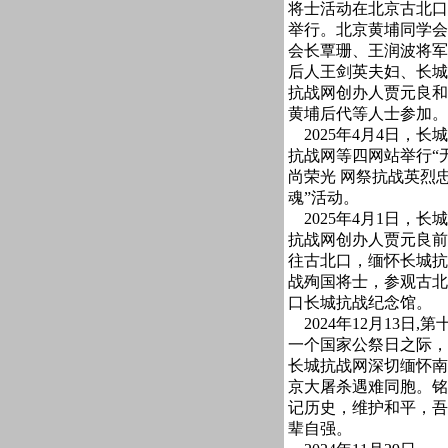
将士活动在北京古北口
举行。北京黄埔同学会
会长覃珊、王润波将军
后人王剑英夫妇、长城
抗战网创办人贾元良和
黄埔后代等人士参加。
2025年4月4日，长城
抗战网等四网站举行“
尚荣光 网祭抗战英烈
魂”活动。
2025年4月1日，长城
抗战网创办人贾元良前
往古北口，缅怀长城抗
战殉国将士，参观古北
口长城抗战纪念馆。
2024年12月13日,第
一个国家公祭日之际，
长城抗战网深切缅怀南
京大屠杀遇难同胞。铭
记历史，维护和平，吾
辈自强。