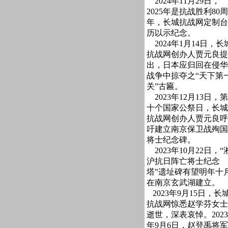
2024年11月29日，
2025年是抗战胜利80周
年，长城抗战网定制台
历以示纪念。
2024年1月14日，长
抗战网创办人贾元良提
出，日本应归回在侵华
战争中掠夺之“天下第
关”古匾。
2023年12月13日，第
十个国家公祭日，长城
抗战网创办人贾元良呼
吁建立南京保卫战殉国
将士纪念碑。
2023年10月22日，“
沪抗日阵亡将士纪念
塔”遗址碑有望明年十
在南京玄武湖建立。
2023年9月15日，长
抗战网惊悉赵学芬女士
逝世，深表哀悼。2023
年9月6日，赵登禹将军