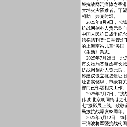
城抗战网沉痛悼念香港
大埔火灾罹难者。守望
相助，共克时艰。
2025年8月9日，长城
抗战网创办人贾元良向
中国人民抗日战争纪念
馆捐赠刊登“日军轰炸
的上海南站儿童”美国
《生活》杂志。
2025年7月28日，北
市文物局答复函与长城
抗战网创办人贾元良，
称建议设立抗战遗址旧
址史实铭牌，市级有关
部门已部署相关工作。
2025年7月7日，“抗
伟城 北京胡同街巷之
七”摄影展上线。致敬
民族抗战爆发88周年。
2025年5月12日，缅
王润波将军暨抗战殉国