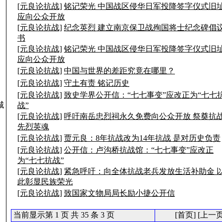
[元良论抗战]
铭记荣光 中国战区侵华日军投降签字仪式旧
应向公众开放
[元良论抗战]
纪念英烈 建立南京保卫战殉国将士纪念碑倡
书
[元良论抗战]
铭记荣光 中国战区侵华日军投降签字仪式旧
应向公众开放
[元良论抗战]
中国与世界的差距究竟在哪里？
[元良论抗战]
守土有责 铭记历史
[元良论抗战]
致史学界公开信：“七七事变”应改正为“七七
城
战”
[元良论抗战]
呼吁南岳忠烈祠永久免费向公众开放 祭奠抗
先烈英魂
[元良论抗战]
贾元良：8年抗战改为14年抗战 是对历史负责
[元良论抗战]
公开信：卢沟桥抗战馆：“七七事变”应改正
为“七七抗战”
[元良论抗战]
紧急呼吁：向全体抗战老兵发放生活补助金 
此彰显民族荣光
[元良论抗战]
致国家文物局局长励小捷公开信
当前显示第 1 页 共 35 条 3 页
[首页] [上一