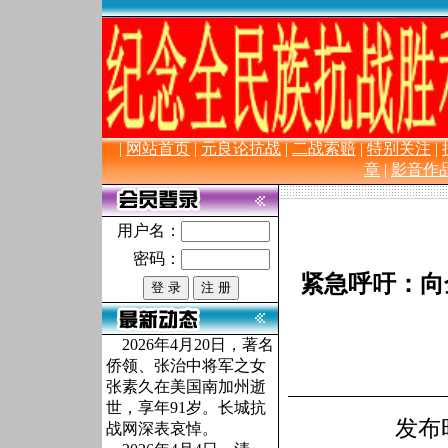
长 城 抗
|
网站首页
|
元良论抗战
|
二战索赔
|
特别关注
|
章
|
影音作
用户名：
密码：
紧急呼吁：向
2026年4月20日，著名
侨领、张治中将军之女
张素久在美国南加州逝
世，享年91岁。长城抗
发布时
战网深表哀悼。