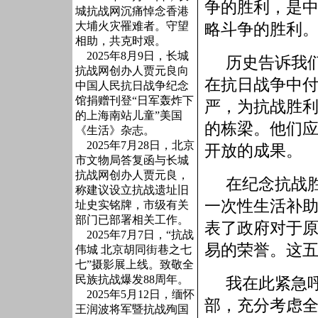
争的胜利，是
城抗战网沉痛悼念香港
大埔火灾罹难者。守望
略斗争的胜利
相助，共克时艰。
2025年8月9日，长城
历史告诉我
抗战网创办人贾元良向
在抗日战争中
中国人民抗日战争纪念
馆捐赠刊登“日军轰炸下
严，为抗战胜
的上海南站儿童”美国
的栋梁。他们
《生活》杂志。
2025年7月28日，北京
开放的成果。
市文物局答复函与长城
抗战网创办人贾元良，
在纪念抗战
称建议设立抗战遗址旧
一次性生活补
址史实铭牌，市级有关
部门已部署相关工作。
表了政府对于
2025年7月7日，“抗战
易的荣誉。这
伟城 北京胡同街巷之七
七”摄影展上线。致敬全
民族抗战爆发88周年。
我在此紧急
2025年5月12日，缅怀
部，充分考虑
王润波将军暨抗战殉国