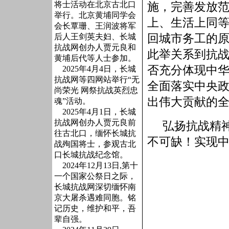
将士活动在北京古北口
施，完善发放
举行。北京黄埔同学会
上、生活上同
会长覃珊、王润波将军
回城市务工的
后人王剑英夫妇、长城
抗战网创办人贾元良和
此举
关系到抗
黄埔后代等人士参加。
否充分体现中
2025年4月4日，长城
抗战网等四网站举行“无
全面落实中央
尚荣光 网祭抗战英烈忠
出伟大贡献的
魂”活动。
2025年4月1日，长城
抗战网创办人贾元良前
弘扬抗战精
往古北口，缅怀长城抗
不可缺！实现
战殉国将士，参观古北
口长城抗战纪念馆。
2024年12月13日,第十
一个国家公祭日之际，
长城抗战网深切缅怀南
京大屠杀遇难同胞。铭
记历史，维护和平，吾
辈自强。