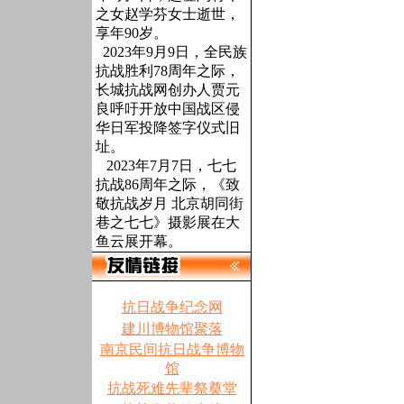
之女赵学芬女士逝世，
享年90岁。
2023年9月9日，全民族
抗战胜利78周年之际，
长城抗战网创办人贾元
良呼吁开放中国战区侵
华日军投降签字仪式旧
址。
2023年7月7日，七七
抗战86周年之际，《致
敬抗战岁月 北京胡同街
巷之七七》摄影展在大
鱼云展开幕。
抗日战争纪念网
建川博物馆聚落
南京民间抗日战争博物
馆
抗战死难先辈祭奠堂