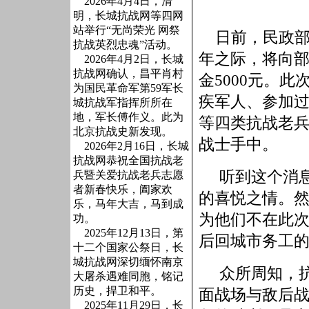
2026年4月4日，清
明，长城抗战网等四网
站举行“无尚荣光 网祭
日前，民政部
抗战英烈忠魂”活动。
年之际，将向
2026年4月2日，长城
抗战网确认，昌平肖村
金
5000
元。此
为国民革命军第59军长
疾军人、参加
城抗战军指挥所所在
地，军长傅作义。此为
等四类抗战老
北京抗战史新发现。
战士手中。
2026年2月16日，长城
抗战网恭祝全国抗战老
听到这个消
兵暨关爱抗战老兵志愿
者新春快乐，阖家欢
的喜悦之情。
乐，马年大吉，马到成
为他们不在此
功。
2025年12月13日，第
后回城市务工
十二个国家公祭日，长
城抗战网深切缅怀南京
众所周知，
大屠杀遇难同胞，铭记
历史，捍卫和平。
面战场与敌后
2025年11月29日，长