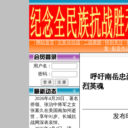
长 城 抗
|
网站首页
|
元良论抗战
|
二战索赔
|
特别关注
|
章
|
影音作
用户名：
密码：
呼吁南岳忠
烈英魂
2026年4月20日，著名
侨领、张治中将军之女
张素久在美国南加州逝
发布时
世，享年91岁。长城抗
战网深表哀悼。