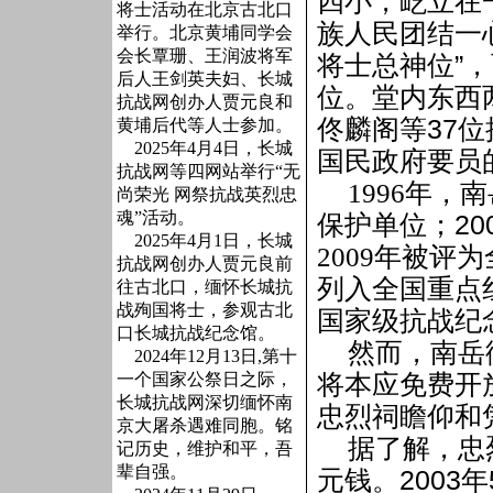
四小，屹立在
将士活动在北京古北口
族人民团结一
举行。北京黄埔同学会
会长覃珊、王润波将军
将士总神位
”
，
后人王剑英夫妇、长城
位。堂内东西
抗战网创办人贾元良和
佟麟阁等
37
位
黄埔后代等人士参加。
2025年4月4日，长城
国民政府要员
抗战网等四网站举行“无
1996
年，南
尚荣光 网祭抗战英烈忠
魂”活动。
保护单位；
20
2025年4月1日，长城
2009
年被评为
抗战网创办人贾元良前
列入全国重点
往古北口，缅怀长城抗
战殉国将士，参观古北
国家级抗战纪
口长城抗战纪念馆。
然而，南岳
2024年12月13日,第十
一个国家公祭日之际，
将本应免费开
长城抗战网深切缅怀南
忠烈祠
瞻仰
和
京大屠杀遇难同胞。铭
据了解，忠
记历史，维护和平，吾
辈自强。
元钱。
2003
年