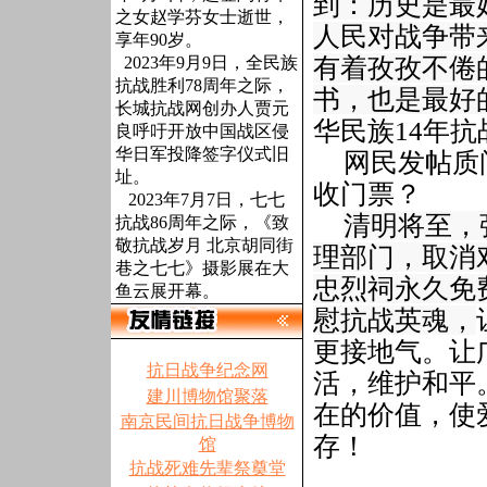
到：历史是最
之女赵学芬女士逝世，
人民对战争带
享年90岁。
2023年9月9日，全民族
有着孜孜不倦
抗战胜利78周年之际，
书，也是最好
长城抗战网创办人贾元
华民族
14
年抗
良呼吁开放中国战区侵
华日军投降签字仪式旧
网民发帖质
址。
收门票？
2023年7月7日，七七
清明将至，
抗战86周年之际，《致
敬抗战岁月 北京胡同街
理部门，取消
巷之七七》摄影展在大
忠烈祠永久免
鱼云展开幕。
慰抗战英魂，
更接地气。让
抗日战争纪念网
活，维护和平
建川博物馆聚落
在的价值，使
南京民间抗日战争博物
存！
馆
抗战死难先辈祭奠堂