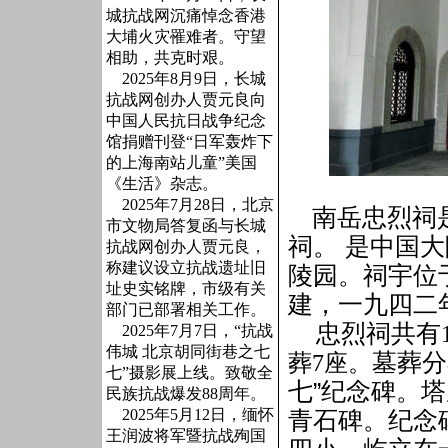
城抗战网沉痛悼念香港
大埔火灾罹难者。守望
相助，共克时艰。
2025年8月9日，长城
抗战网创办人贾元良向
中国人民抗日战争纪念
馆捐赠刊登“日军轰炸下
的上海南站儿童”美国
《生活》杂志。
2025年7月28日，北京
南岳忠烈祠是
市文物局答复函与长城
祠。
是中国大
抗战网创办人贾元良，
称建议设立抗战遗址旧
陵园。
祠宇位
址史实铭牌，市级有关
建，一九四二
部门已部署相关工作。
忠烈祠共有
2025年7月7日，“抗战
伟城 北京胡同街巷之七
葬7座。
墓葬分
七”摄影展上线。致敬全
七
”
纪念碑。塔
民族抗战爆发88周年。
2025年5月12日，缅怀
青石碑。纪念
王润波将军暨抗战殉国