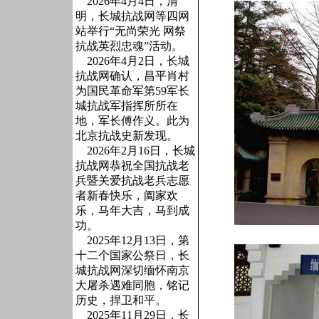
2026年4月4日，清
明，长城抗战网等四网
站举行“无尚荣光 网祭
抗战英烈忠魂”活动。
2026年4月2日，长城
抗战网确认，昌平肖村
为国民革命军第59军长
城抗战军指挥所所在
地，军长傅作义。此为
北京抗战史新发现。
2026年2月16日，长城
抗战网恭祝全国抗战老
兵暨关爱抗战老兵志愿
者新春快乐，阖家欢
乐，马年大吉，马到成
功。
2025年12月13日，第
十二个国家公祭日，长
城抗战网深切缅怀南京
大屠杀遇难同胞，铭记
历史，捍卫和平。
2025年11月29日，长