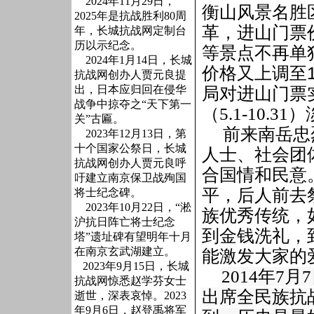
2024年11月29日，
衡山风景名胜
2025年是抗战胜利80周
革，进山门票
年，长城抗战网定制台
历以示纪念。
等景点不再单
2024年1月14日，长城
价格又上调至
抗战网创办人贾元良提
出，日本应归回在侵华
局对进山门票
战争中掠夺之“天下第一
（
5.1-10.31
）
关”古匾。
前来南岳忠
2023年12月13日，第
十个国家公祭日，长城
人士、社会团
抗战网创办人贾元良呼
合国情和民意
吁建立南京保卫战殉国
平，后人前去
将士纪念碑。
2023年10月22日，“淞
族优秀传统，
沪抗日阵亡将士纪念
到金钱洗礼，
塔”遗址碑有望明年十月
在南京玄武湖建立。
能激发大家的
2023年9月15日，长城
2014
年
7
月
7
抗战网惊悉赵学芬女士
出席全民族抗
逝世，深表哀悼。2023
年9月6日，赵登禹将军