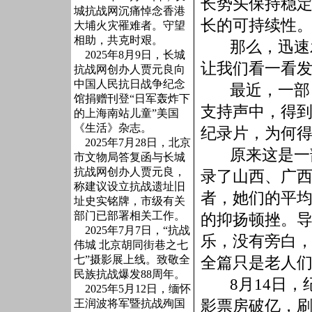
长势头保持稳
城抗战网沉痛悼念香港
长的可持续性
大埔火灾罹难者。守望
相助，共克时艰。
那么，迅速
2025年8月9日，长城
让我们看一看
抗战网创办人贾元良向
中国人民抗日战争纪念
最近，一部
馆捐赠刊登“日军轰炸下
支持声中，得
的上海南站儿童”美国
《生活》杂志。
纪录片，为何
2025年7月28日，北京
原来
这是一
市文物局答复函与长城
抗战网创办人贾元良，
录了山西、广
称建议设立抗战遗址旧
者，她们的平
址史实铭牌，市级有关
部门已部署相关工作。
的抑扬顿挫。
2025年7月7日，“抗战
乐，没有旁白
伟城 北京胡同街巷之七
七”摄影展上线。致敬全
全篇只是老人
民族抗战爆发88周年。
8
月
14
日
，
2025年5月12日，缅怀
影票房破亿，
王润波将军暨抗战殉国