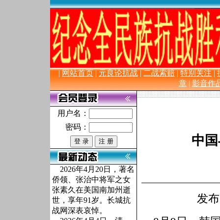
长 城 抗
|
网站首页
|
元良论抗战
|
二战索赔
|
特别关注
|
章
|
影音作
用户名：
密码：
中国
2026年4月20日，著名
侨领、张治中将军之女
张素久在美国南加州逝
发布
世，享年91岁。长城抗
战网深表哀悼。