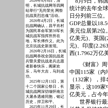
8
月
9
日
，
韩
2026年4月4日，清
明，长城抗战网等四网
统计的去年全
站举行“无尚荣光 网祭
日分列前三位
抗战英烈忠魂”活动。
2026年4月2日，长城
GDP
总量以
18.
抗战网确认，昌平肖村
美元位居第
2
位
为国民革命军第59军长
城抗战军指挥所所在
亿美元
)
、英国
(
地，军长傅作义。此为
元
)
、印度
(2.26
北京抗战史新发现。
2026年2月16日，长城
西
(1.7962
万亿
抗战网恭祝全国抗战老
兵暨关爱抗战老兵志愿
《财富》周
者新春快乐，阖家欢
中国
115
家（内
乐，马年大吉，马到成
功。
（
132
家），排
2025年12月13日，第
显示，这
109
家
十二个国家公祭日，长
城抗战网深切缅怀南京
亿美元，占今
大屠杀遇难同胞，铭记
世界银行最
历史，捍卫和平。
2025年11月29日，长