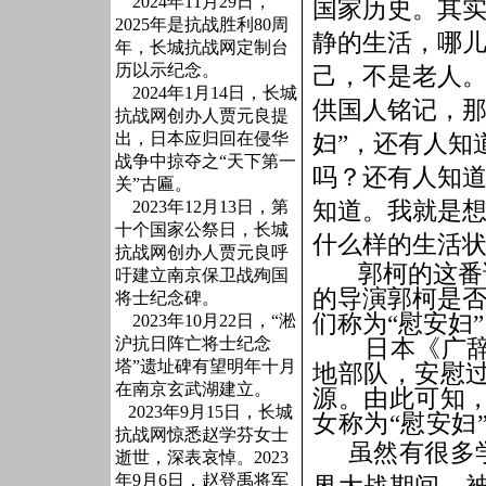
2024年11月29日，
国家历史。其
2025年是抗战胜利80周
静的生活，哪
年，长城抗战网定制台
历以示纪念。
己，不是老人。
2024年1月14日，长城
供国人铭记，那
抗战网创办人贾元良提
出，日本应归回在侵华
妇”，还有人知
战争中掠夺之“天下第一
吗？还有人知
关”古匾。
知道。我就是
2023年12月13日，第
十个国家公祭日，长城
什么样的生活
抗战网创办人贾元良呼
郭柯的这番
吁建立南京保卫战殉国
的导演郭柯是否
将士纪念碑。
们称为“慰安妇
2023年10月22日，“淞
沪抗日阵亡将士纪念
日本《广辞
塔”遗址碑有望明年十月
地部队，安慰过
在南京玄武湖建立。
源。由此可知
2023年9月15日，长城
女称为“慰安妇
抗战网惊悉赵学芬女士
虽然有很多
逝世，深表哀悼。2023
年9月6日，赵登禹将军