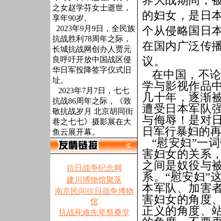
界大战期间，
之女赵学芬女士逝世，
的妇女，是日本
享年90岁。
2023年9月9日，全民族
个从侵略国日
抗战胜利78周年之际，
在国内广泛传
长城抗战网创办人贾元
议。
良呼吁开放中国战区侵
华日军投降签字仪式旧
在中国，不
址。
学与影视作品中
2023年7月7日，七七
几十年，逐渐
抗战86周年之际，《致
遭受日本军队
敬抗战岁月 北京胡同街
与侮辱！是对
巷之七七》摄影展在大
日军行暴妇的
鱼云展开幕。
“慰安妇”一
害妇女的关系
之间是奴役与
抗日战争纪念网
系。“慰安妇”
建川博物馆聚落
本军队、加害
南京民间抗日战争博物
害妇女的角度
馆
正义的角度、
抗战死难先辈祭奠堂