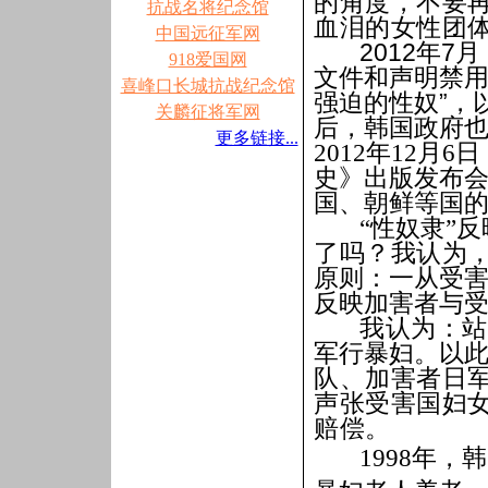
的角度，不要再
抗战名将纪念馆
血泪的女性团
中国远征军网
2012
年
7
月
918爱国网
文件和声明禁
喜峰口长城抗战纪念馆
强迫的性奴
”
，
关麟征将军网
后，韩国政府
更多链接...
2012
年
12
月
6
日
史》出版发布
国、朝鲜等国
“
性奴隶
”
反
了吗？我认为
原则：一从受
反映加害者与
我认为：站
军行暴妇。以
队、加害者日
声张受害国妇
赔偿。
1998
年，韩