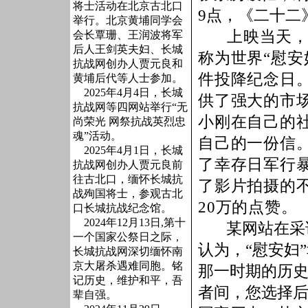
将士活动在北京古北口
9
点，《二十二
举行。北京黄埔同学会
上映当天
会长覃珊、王润波将军
后人王剑英夫妇、长城
称为世界“慰安
抗战网创办人贾元良和
件投降纪念日
黄埔后代等人士参加。
2025年4月4日，长城
供了强大的市场
抗战网等四网站举行“无
小刚在自己的
尚荣光 网祭抗战英烈忠
魂”活动。
自己的一份信
2025年4月1日，长城
了幸存日军行
抗战网创办人贾元良前
往古北口，缅怀长城抗
了影片拍摄的
战殉国将士，参观古北
20
万的点赞。
口长城抗战纪念馆。
2024年12月13日,第十
某网站在采
一个国家公祭日之际，
认为，“慰安妇
长城抗战网深切缅怀南
京大屠杀遇难同胞。铭
那一时期的历
记历史，维护和平，吾
者间，您选择
辈自强。