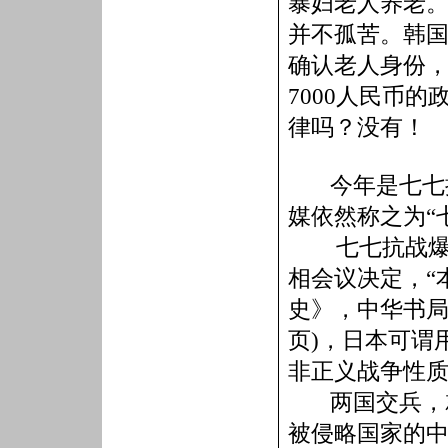
暴妇老人养老
并不孤苦。韩
确认老人身份
7000
人民币的
律吗？没有！
今年是七七
媒依然称之为“
七七抗战
相会议决定，
“
史》，中华书
页
)
，日本可谓
非正义战争性
两国交兵，
被侵略国家的中