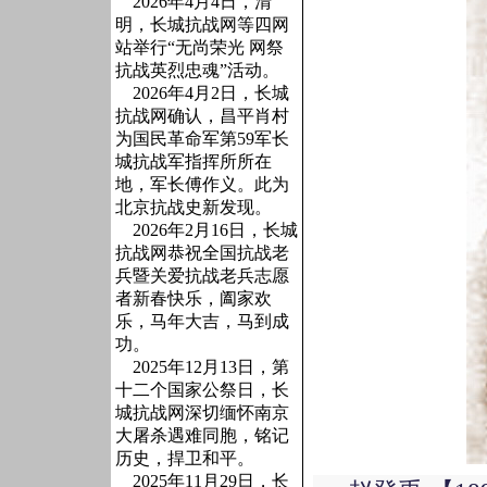
2026年4月4日，清
明，长城抗战网等四网
站举行“无尚荣光 网祭
抗战英烈忠魂”活动。
2026年4月2日，长城
抗战网确认，昌平肖村
为国民革命军第59军长
城抗战军指挥所所在
地，军长傅作义。此为
北京抗战史新发现。
2026年2月16日，长城
抗战网恭祝全国抗战老
兵暨关爱抗战老兵志愿
者新春快乐，阖家欢
乐，马年大吉，马到成
功。
2025年12月13日，第
十二个国家公祭日，长
城抗战网深切缅怀南京
大屠杀遇难同胞，铭记
历史，捍卫和平。
2025年11月29日，长