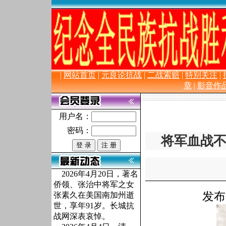
长 城 抗
|
网站首页
|
元良论抗战
|
二战索赔
|
特别关注
|
章
|
影音作
用户名：
密码：
将军血战
2026年4月20日，著名
侨领、张治中将军之女
发布
张素久在美国南加州逝
世，享年91岁。长城抗
战网深表哀悼。