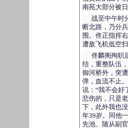
南苑大部分被
战至中午时
断北路，乃分
围。佟正指挥
遭敌飞机低空
佟麟阁殉职
结，重整队伍
御河桥外，突
弹，血流不止
说：“我不会好
悲伤的，只是
下，此外我也没
年39岁。同他
先池、随从副