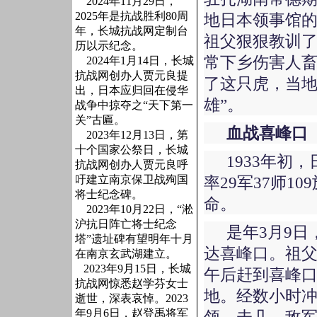
2024年11月29日，
2025年是抗战胜利80周
地日本领事馆
年，长城抗战网定制台
祖父狠狠教训
历以示纪念。
常下乡伤害人
2024年1月14日，长城
抗战网创办人贾元良提
了这只虎，当地
出，日本应归回在侵华
雄”。
战争中掠夺之“天下第一
关”古匾。
血战喜峰口
2023年12月13日，第
十个国家公祭日，长城
1933年初
抗战网创办人贾元良呼
吁建立南京保卫战殉国
率29军37师
将士纪念碑。
命。
2023年10月22日，“淞
沪抗日阵亡将士纪念
是年3月9
塔”遗址碑有望明年十月
达喜峰口。祖父
在南京玄武湖建立。
2023年9月15日，长城
午后赶到喜峰
抗战网惊悉赵学芬女士
地。经数小时
逝世，深表哀悼。2023
年9月6日，赵登禹将军