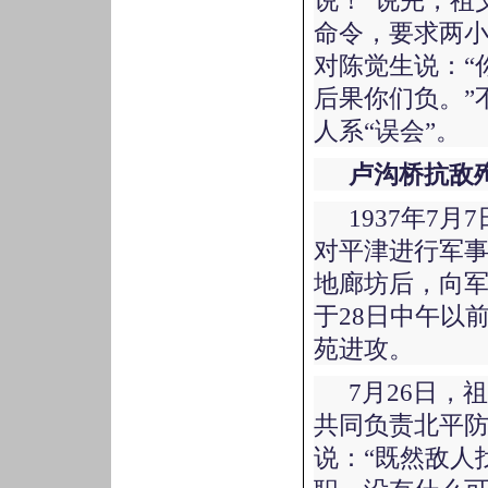
说！”说完，祖
命令，要求两
对陈觉生说：“
后果你们负。”
人系“误会”。
卢沟桥抗敌
1937年7
对平津进行军事
地廊坊后，向军
于28日中午以
苑进攻。
7月26日
共同负责北平
说：“既然敌人