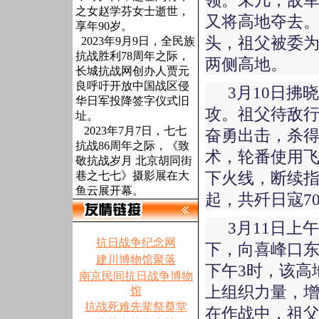
领。未几，敌
之女赵学芬女士逝世，
又将高地夺去
享年90岁。
头，祖父被委
2023年9月9日，全民族
抗战胜利78周年之际，
两侧高地。
长城抗战网创办人贾元
良呼吁开放中国战区侵
3月10日
华日军投降签字仪式旧
攻。祖父待敌
址。
2023年7月7日，七七
奋勇出击，杀
抗战86周年之际，《致
术，轮番使用
敬抗战岁月 北京胡同街
下火线，断续
巷之七七》摄影展在大
鱼云展开幕。
起，共歼日寇7
3月11日上
抗日战争纪念网
下，向喜峰口
建川博物馆聚落
下午3时，该高
南京民间抗日战争博物
上组织力量，增
馆
抗战死难先辈祭奠堂
在作战中，祖