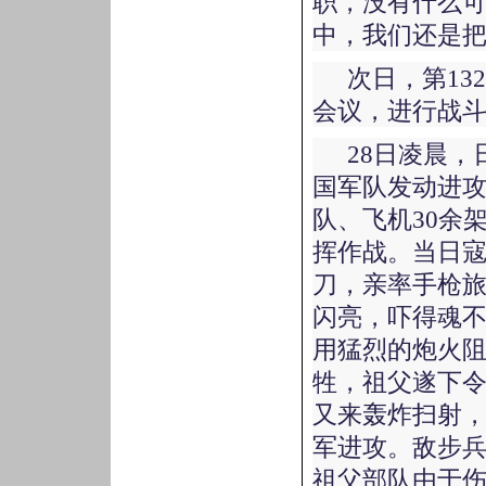
职，没有什么可
中，我们还是把
次日，第1
会议，进行战
28日凌晨
国军队发动进
队、飞机30余
挥作战。当日寇
刀，亲率手枪
闪亮，吓得魂
用猛烈的炮火
牲，祖父遂下
又来轰炸扫射
军进攻。敌步
祖父部队由于