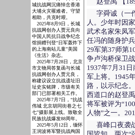
赵登禹 【189
城抗战网沉痛悼念香港
大埔火灾罹难者。守望
字舜诚（一
相助，共克时艰。
人。少年时因
2025年8月9日，长城
抗战网创办人贾元良向
武术名家朱凤军
中国人民抗日战争纪念
任冯的随身护兵。
馆捐赠刊登“日军轰炸下
29军第37师第
的上海南站儿童”美国
《生活》杂志。
争卢沟桥保卫
2025年7月28日，北京
1937年7月
市文物局答复函与长城
抗战网创办人贾元良，
军上将。194
称建议设立抗战遗址旧
路，以示纪念
址史实铭牌，市级有关
部门已部署相关工作。
西道口的赵登禹
2025年7月7日，“抗战
将军被评为“1
伟城 北京胡同街巷之七
人物”之一。2
七”摄影展上线。致敬全
民族抗战爆发88周年。
喜峰口夜袭战
2025年5月12日，缅怀
王润波将军暨抗战殉国
国皆知。两次“