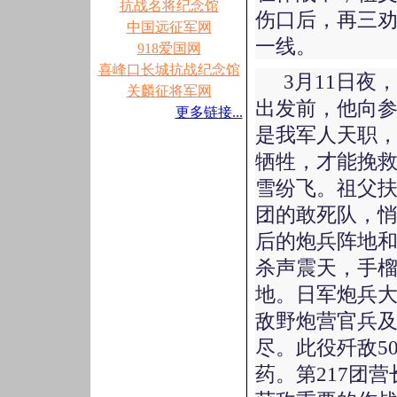
抗战名将纪念馆
伤口后，再三
中国远征军网
一线。
918爱国网
喜峰口长城抗战纪念馆
3月11日
关麟征将军网
出发前，他向参
更多链接...
是我军人天职
牺牲，才能挽救
雪纷飞。祖父扶着
团的敢死队，
后的炮兵阵地
杀声震天，手
地。日军炮兵
敌野炮营官兵
尽。此役歼敌5
药。第217团