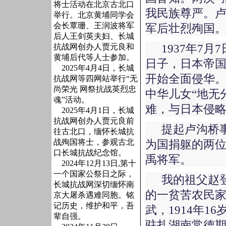
将士活动在北京古北口
我民族尊严。
举行。北京黄埔同学会
会长覃珊、王润波将军
军后壮烈殉国
后人王剑英夫妇、长城
1937年7
抗战网创办人贾元良和
黄埔后代等人士参加。
日子，日本帝
2025年4月4日，长城
开始全面侵华
抗战网等四网站举行“无
尚荣光 网祭抗战英烈忠
中华儿女“地无
魂”活动。
难，与日本侵
2025年4月1日，长城
抗战网创办人贾元良前
提起卢沟桥
往古北口，缅怀长城抗
战殉国将士，参观古北
为国捐躯的两
口长城抗战纪念馆。
禹将军。
2024年12月13日,第十
一个国家公祭日之际，
我的祖父赵登
长城抗战网深切缅怀南
的一贫苦农民家
京大屠杀遇难同胞。铭
记历史，维护和平，吾
武，1914年
辈自强。
驻扎湖南常德